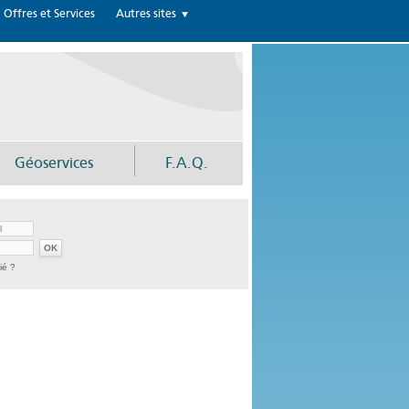
Offres et Services
Autres sites
Géoservices
F.A.Q.
ié ?